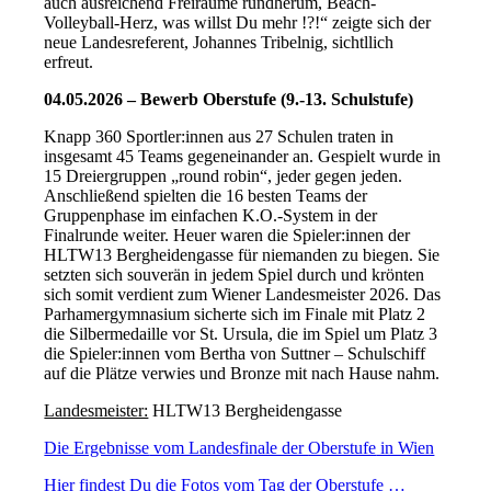
auch ausreichend Freiräume rundherum, Beach-
Volleyball-Herz, was willst Du mehr !?!“ zeigte sich der
neue Landesreferent, Johannes Tribelnig, sichtllich
erfreut.
04.05.2026 – Bewerb Oberstufe (9.-13. Schulstufe)
Knapp 360 Sportler:innen aus 27 Schulen traten in
insgesamt 45 Teams gegeneinander an. Gespielt wurde in
15 Dreiergruppen „round robin“, jeder gegen jeden.
Anschließend spielten die 16 besten Teams der
Gruppenphase im einfachen K.O.-System in der
Finalrunde weiter. Heuer waren die Spieler:innen der
HLTW13 Bergheidengasse für niemanden zu biegen. Sie
setzten sich souverän in jedem Spiel durch und krönten
sich somit verdient zum Wiener Landesmeister 2026. Das
Parhamergymnasium sicherte sich im Finale mit Platz 2
die Silbermedaille vor St. Ursula, die im Spiel um Platz 3
die Spieler:innen vom Bertha von Suttner – Schulschiff
auf die Plätze verwies und Bronze mit nach Hause nahm.
Landesmeister:
HLTW13 Bergheidengasse
Die
Ergebnisse
vom Landesfinale der
Oberstufe
in Wien
Hier findest Du die
Fotos
vom Tag der Oberstufe …