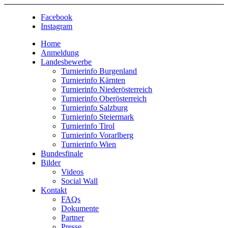
Facebook
Instagram
Home
Anmeldung
Landesbewerbe
Turnierinfo Burgenland
Turnierinfo Kärnten
Turnierinfo Niederösterreich
Turnierinfo Oberösterreich
Turnierinfo Salzburg
Turnierinfo Steiermark
Turnierinfo Tirol
Turnierinfo Vorarlberg
Turnierinfo Wien
Bundesfinale
Bilder
Videos
Social Wall
Kontakt
FAQs
Dokumente
Partner
Presse